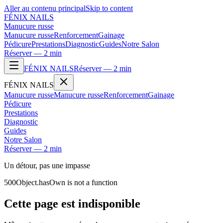
Aller au contenu principal
Skip to content
FÉNIX NAILS
Manucure russe
Manucure russe
Renforcement
Gainage
Pédicure
Prestations
Diagnostic
Guides
Notre Salon
Réserver — 2 min
FÉNIX NAILS
Réserver — 2 min
FÉNIX NAILS
Manucure russe
Manucure russe
Renforcement
Gainage
Pédicure
Prestations
Diagnostic
Guides
Notre Salon
Réserver — 2 min
Un détour, pas une impasse
500
Object.hasOwn is not a function
Cette page est indisponible