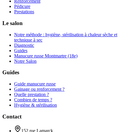
Renforcement
Pédicure
Prestations
Le salon
Notre méthode : hygiène, stérilisation à chaleur sèche et
technique à sec
Diagnostic
Guides
Manucure russe Montmartre (18e)
Notre Salon
Guides
Guide manucure russe
Gainage ou renforcement ?
Quelle prestation ?
Combien de temps ?
Hygiène & stérilisation
Contact
152 rue Lamarck