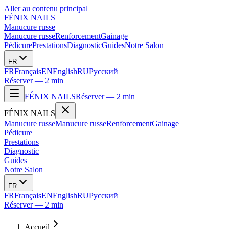
Aller au contenu principal
FÉNIX NAILS
Manucure russe
Manucure russe
Renforcement
Gainage
Pédicure
Prestations
Diagnostic
Guides
Notre Salon
FR
FR
Français
EN
English
RU
Русский
Réserver — 2 min
FÉNIX NAILS
Réserver — 2 min
FÉNIX NAILS
Manucure russe
Manucure russe
Renforcement
Gainage
Pédicure
Prestations
Diagnostic
Guides
Notre Salon
FR
FR
Français
EN
English
RU
Русский
Réserver — 2 min
Accueil