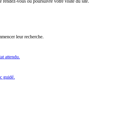
 rendez-vous ou poursuivre votre visite du site.
ommencer leur recherche.
tat attendu.
c guidé.