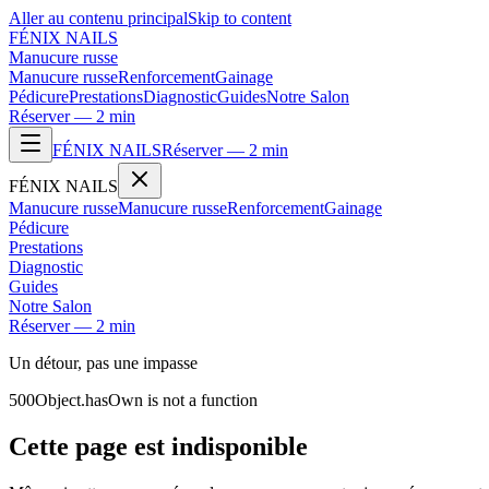
Aller au contenu principal
Skip to content
FÉNIX NAILS
Manucure russe
Manucure russe
Renforcement
Gainage
Pédicure
Prestations
Diagnostic
Guides
Notre Salon
Réserver — 2 min
FÉNIX NAILS
Réserver — 2 min
FÉNIX NAILS
Manucure russe
Manucure russe
Renforcement
Gainage
Pédicure
Prestations
Diagnostic
Guides
Notre Salon
Réserver — 2 min
Un détour, pas une impasse
500
Object.hasOwn is not a function
Cette page est indisponible