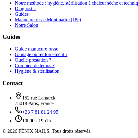
Notre méthode : hygiène, stérilisation à chaleur sèche et techni
Diagnostic
Guides
Manucure russe Montmartre (18e)
Notre Salon
Guides
Guide manucure russe
Gainage ou renforcement ?
Quelle prestation ?
Combien de temps ?
Hygiène & stérilisation
Contact
152 rue Lamarck
75018
Paris
,
France
+33 7 81 81 24 95
10h00 - 19h15
©
2026
FÉNIX NAILS
.
Tous droits réservés.