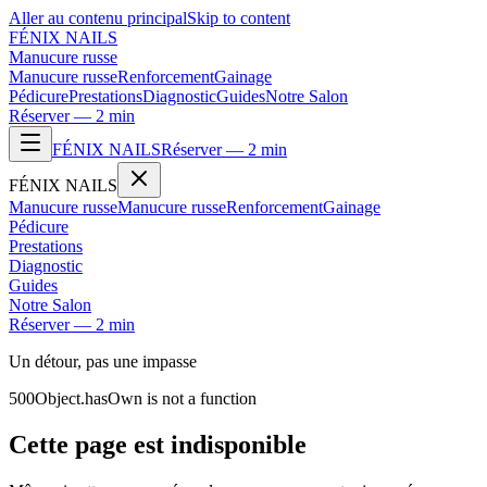
Aller au contenu principal
Skip to content
FÉNIX NAILS
Manucure russe
Manucure russe
Renforcement
Gainage
Pédicure
Prestations
Diagnostic
Guides
Notre Salon
Réserver — 2 min
FÉNIX NAILS
Réserver — 2 min
FÉNIX NAILS
Manucure russe
Manucure russe
Renforcement
Gainage
Pédicure
Prestations
Diagnostic
Guides
Notre Salon
Réserver — 2 min
Un détour, pas une impasse
500
Object.hasOwn is not a function
Cette page est indisponible