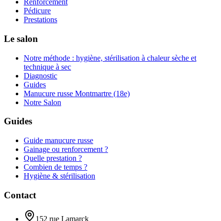
Renforcement
Pédicure
Prestations
Le salon
Notre méthode : hygiène, stérilisation à chaleur sèche et
technique à sec
Diagnostic
Guides
Manucure russe Montmartre (18e)
Notre Salon
Guides
Guide manucure russe
Gainage ou renforcement ?
Quelle prestation ?
Combien de temps ?
Hygiène & stérilisation
Contact
152 rue Lamarck