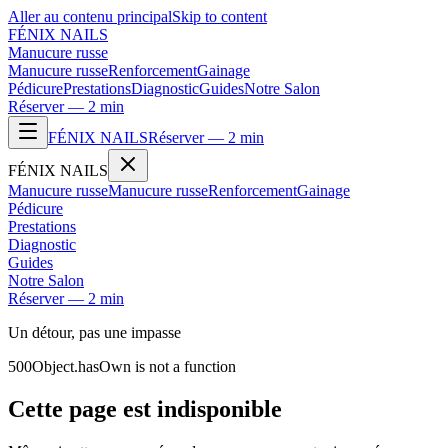
Aller au contenu principal
Skip to content
FÉNIX NAILS
Manucure russe
Manucure russe
Renforcement
Gainage
Pédicure
Prestations
Diagnostic
Guides
Notre Salon
Réserver — 2 min
FÉNIX NAILS
Réserver — 2 min
FÉNIX NAILS
Manucure russe
Manucure russe
Renforcement
Gainage
Pédicure
Prestations
Diagnostic
Guides
Notre Salon
Réserver — 2 min
Un détour, pas une impasse
500
Object.hasOwn is not a function
Cette page est indisponible