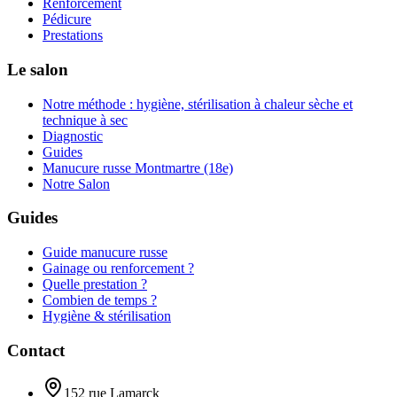
Renforcement
Pédicure
Prestations
Le salon
Notre méthode : hygiène, stérilisation à chaleur sèche et
technique à sec
Diagnostic
Guides
Manucure russe Montmartre (18e)
Notre Salon
Guides
Guide manucure russe
Gainage ou renforcement ?
Quelle prestation ?
Combien de temps ?
Hygiène & stérilisation
Contact
152 rue Lamarck