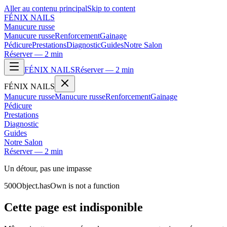
Aller au contenu principal
Skip to content
FÉNIX NAILS
Manucure russe
Manucure russe
Renforcement
Gainage
Pédicure
Prestations
Diagnostic
Guides
Notre Salon
Réserver — 2 min
FÉNIX NAILS
Réserver — 2 min
FÉNIX NAILS
Manucure russe
Manucure russe
Renforcement
Gainage
Pédicure
Prestations
Diagnostic
Guides
Notre Salon
Réserver — 2 min
Un détour, pas une impasse
500
Object.hasOwn is not a function
Cette page est indisponible