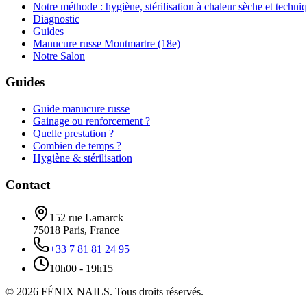
Notre méthode : hygiène, stérilisation à chaleur sèche et techni
Diagnostic
Guides
Manucure russe Montmartre (18e)
Notre Salon
Guides
Guide manucure russe
Gainage ou renforcement ?
Quelle prestation ?
Combien de temps ?
Hygiène & stérilisation
Contact
152 rue Lamarck
75018
Paris
,
France
+33 7 81 81 24 95
10h00 - 19h15
©
2026
FÉNIX NAILS
.
Tous droits réservés.