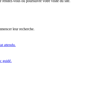
 rendez-vous ou poursuivre votre visite du site.
ommencer leur recherche.
tat attendu.
c guidé.