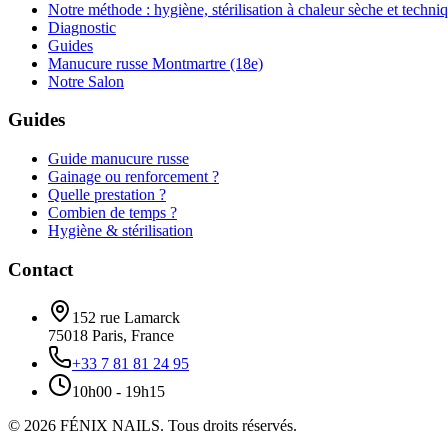
Notre méthode : hygiène, stérilisation à chaleur sèche et techni
Diagnostic
Guides
Manucure russe Montmartre (18e)
Notre Salon
Guides
Guide manucure russe
Gainage ou renforcement ?
Quelle prestation ?
Combien de temps ?
Hygiène & stérilisation
Contact
152 rue Lamarck
75018
Paris
,
France
+33 7 81 81 24 95
10h00 - 19h15
©
2026
FÉNIX NAILS
.
Tous droits réservés.