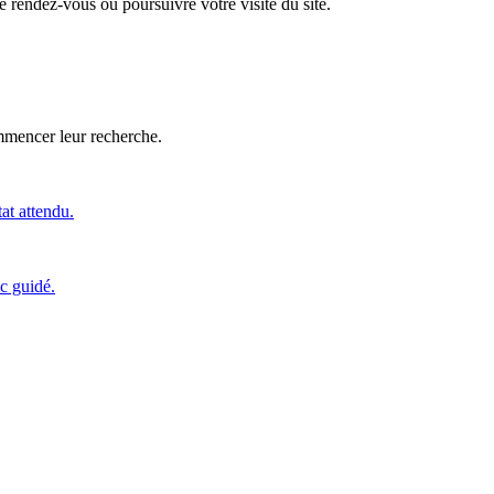
 rendez-vous ou poursuivre votre visite du site.
ommencer leur recherche.
tat attendu.
c guidé.