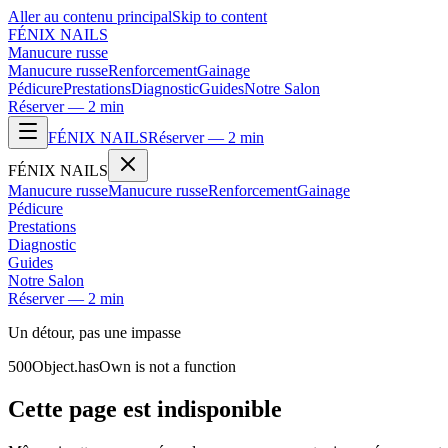
Aller au contenu principal
Skip to content
FÉNIX NAILS
Manucure russe
Manucure russe
Renforcement
Gainage
Pédicure
Prestations
Diagnostic
Guides
Notre Salon
Réserver — 2 min
FÉNIX NAILS
Réserver — 2 min
FÉNIX NAILS
Manucure russe
Manucure russe
Renforcement
Gainage
Pédicure
Prestations
Diagnostic
Guides
Notre Salon
Réserver — 2 min
Un détour, pas une impasse
500
Object.hasOwn is not a function
Cette page est indisponible