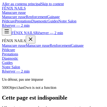
Aller au contenu principal
Skip to content
FÉNIX NAILS
Manucure russe
Manucure russe
Renforcement
Gainage
Pédicure
Prestations
Diagnostic
Guides
Notre Salon
Réserver — 2 min
FÉNIX NAILS
Réserver — 2 min
FÉNIX NAILS
Manucure russe
Manucure russe
Renforcement
Gainage
Pédicure
Prestations
Diagnostic
Guides
Notre Salon
Réserver — 2 min
Un détour, pas une impasse
500
Object.hasOwn is not a function
Cette page est indisponible