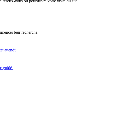
 rendez-vous ou poursuivre votre visite du site.
ommencer leur recherche.
tat attendu.
c guidé.