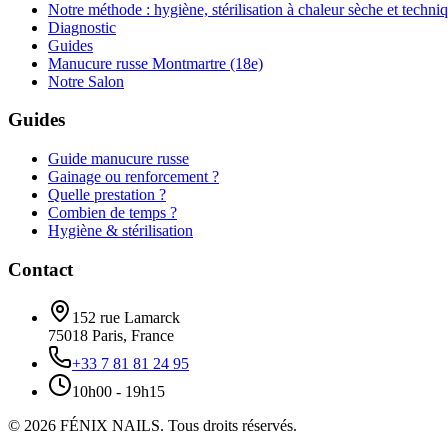
Notre méthode : hygiène, stérilisation à chaleur sèche et techni
Diagnostic
Guides
Manucure russe Montmartre (18e)
Notre Salon
Guides
Guide manucure russe
Gainage ou renforcement ?
Quelle prestation ?
Combien de temps ?
Hygiène & stérilisation
Contact
152 rue Lamarck
75018
Paris
,
France
+33 7 81 81 24 95
10h00 - 19h15
©
2026
FÉNIX NAILS
.
Tous droits réservés.