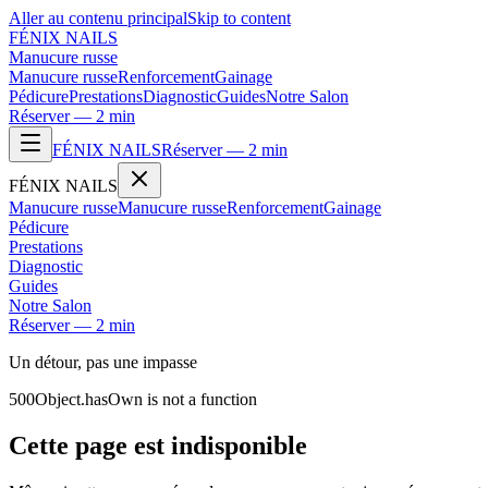
Aller au contenu principal
Skip to content
FÉNIX NAILS
Manucure russe
Manucure russe
Renforcement
Gainage
Pédicure
Prestations
Diagnostic
Guides
Notre Salon
Réserver — 2 min
FÉNIX NAILS
Réserver — 2 min
FÉNIX NAILS
Manucure russe
Manucure russe
Renforcement
Gainage
Pédicure
Prestations
Diagnostic
Guides
Notre Salon
Réserver — 2 min
Un détour, pas une impasse
500
Object.hasOwn is not a function
Cette page est indisponible