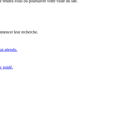
 rendez-vous ou poursuivre votre visite du site.
ommencer leur recherche.
tat attendu.
c guidé.