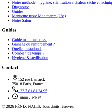
Notre méthode : hygiène, stérilisation à chaleur sèche et techni
Diagnostic
Guides
Manucure russe Montmartre (18e)
Notre Salon
Guides
Guide manucure russe
Gainage ou renforcement ?
Quelle prestation ?
Combien de temps ?
Hygiène & stérilisation
Contact
152 rue Lamarck
75018
Paris
,
France
+33 7 81 81 24 95
10h00 - 19h15
©
2026
FÉNIX NAILS
.
Tous droits réservés.