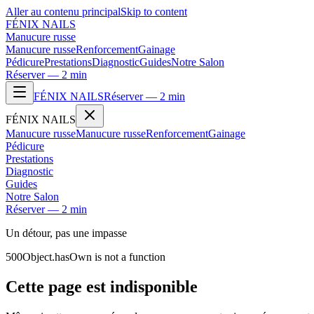
Aller au contenu principal
Skip to content
FÉNIX NAILS
Manucure russe
Manucure russe
Renforcement
Gainage
Pédicure
Prestations
Diagnostic
Guides
Notre Salon
Réserver — 2 min
FÉNIX NAILS
Réserver — 2 min
FÉNIX NAILS
Manucure russe
Manucure russe
Renforcement
Gainage
Pédicure
Prestations
Diagnostic
Guides
Notre Salon
Réserver — 2 min
Un détour, pas une impasse
500
Object.hasOwn is not a function
Cette page est indisponible