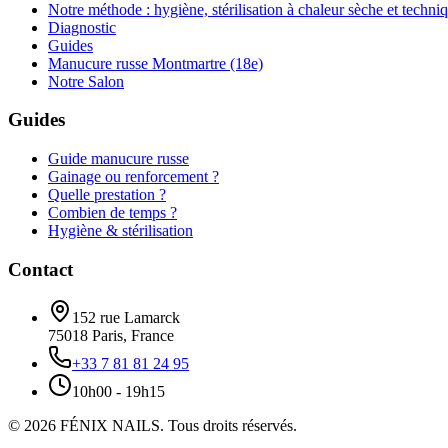
Notre méthode : hygiène, stérilisation à chaleur sèche et techni
Diagnostic
Guides
Manucure russe Montmartre (18e)
Notre Salon
Guides
Guide manucure russe
Gainage ou renforcement ?
Quelle prestation ?
Combien de temps ?
Hygiène & stérilisation
Contact
152 rue Lamarck
75018
Paris
,
France
+33 7 81 81 24 95
10h00 - 19h15
©
2026
FÉNIX NAILS
.
Tous droits réservés.