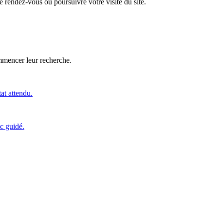
 rendez-vous ou poursuivre votre visite du site.
ommencer leur recherche.
tat attendu.
c guidé.