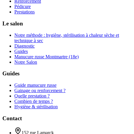
Renforcement
Pédicure
Prestations
Le salon
Notre méthode : hygiène, stérilisation à chaleur sèche et
technique à sec
Diagnostic
Guides
Manucure russe Montmartre (18e)
Notre Salon
Guides
Guide manucure russe
Gainage ou renforcement ?
Quelle prestation ?
Combien de temps ?
Hygiène & stérilisation
Contact
152 rue Lamarck