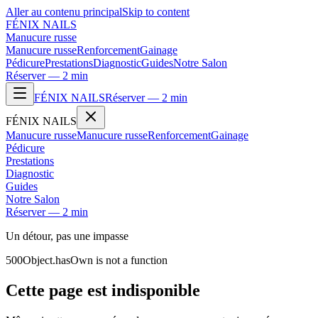
Aller au contenu principal
Skip to content
FÉNIX NAILS
Manucure russe
Manucure russe
Renforcement
Gainage
Pédicure
Prestations
Diagnostic
Guides
Notre Salon
Réserver — 2 min
FÉNIX NAILS
Réserver — 2 min
FÉNIX NAILS
Manucure russe
Manucure russe
Renforcement
Gainage
Pédicure
Prestations
Diagnostic
Guides
Notre Salon
Réserver — 2 min
Un détour, pas une impasse
500
Object.hasOwn is not a function
Cette page est indisponible