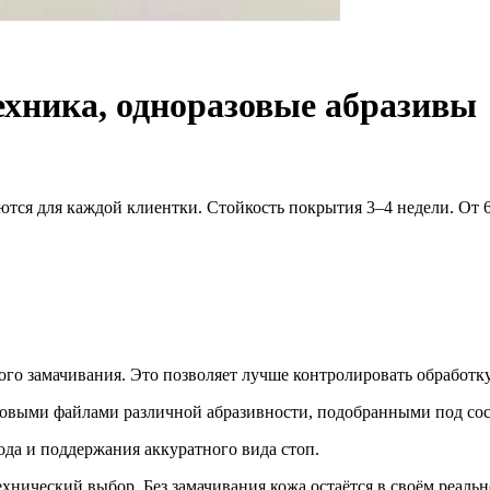
хника, одноразовые абразивы
ются для каждой клиентки. Стойкость покрытия 3–4 недели. От 6
го замачивания. Это позволяет лучше контролировать обработку
азовыми файлами различной абразивности, подобранными под сос
ода и поддержания аккуратного вида стоп.
хнический выбор. Без замачивания кожа остаётся в своём реальн