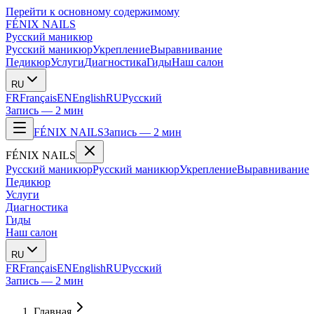
Перейти к основному содержимому
FÉNIX NAILS
Русский маникюр
Русский маникюр
Укрепление
Выравнивание
Педикюр
Услуги
Диагностика
Гиды
Наш салон
RU
FR
Français
EN
English
RU
Русский
Запись — 2 мин
FÉNIX NAILS
Запись — 2 мин
FÉNIX NAILS
Русский маникюр
Русский маникюр
Укрепление
Выравнивание
Педикюр
Услуги
Диагностика
Гиды
Наш салон
RU
FR
Français
EN
English
RU
Русский
Запись — 2 мин
Главная