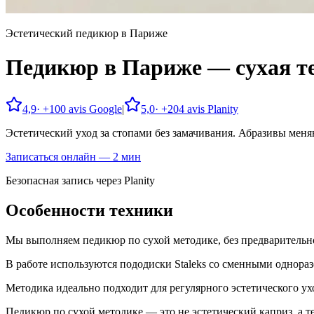
Эстетический педикюр в Париже
Педикюр в Париже — сухая те
4,9
· +
100
avis Google
|
5,0
· +
204
avis Planity
Эстетический уход за стопами без замачивания. Абразивы меня
Записаться онлайн — 2 мин
Безопасная запись через Planity
Особенности техники
Мы выполняем педикюр по сухой методике, без предварительно
В работе используются пододиски Staleks со сменными однор
Методика идеально подходит для регулярного эстетического ух
Педикюр по сухой методике — это не эстетический каприз, а те